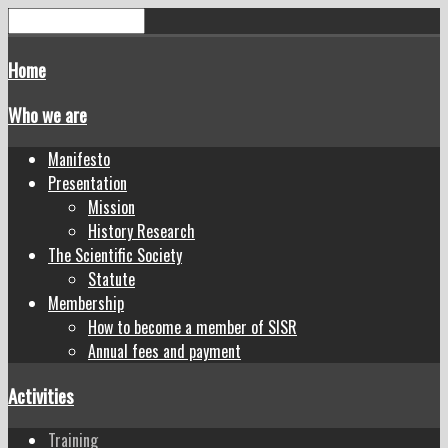
Home
Who we are
Manifesto
Presentation
Mission
History Research
The Scientific Society
Statute
Membership
How to become a member of SISR
Annual fees and payment
Activities
Training