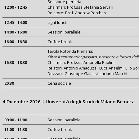
Sessione plenaria
12:00 - 12:45
Chairman: Prof.ssa Stefania Servalli
Relatore: Prof. Andrew Perchard
12:45 - 14:00
Light lunch
14:00 - 16:00
Sessioni parallele
16:00 - 16:30
Coffee break
Tavola Rotonda Plenaria:
Oltre il centenario: passato, presente e futuro de
16:30 - 18:30
Chairman: Prof.ssa Antonella Paolini
Relatori: Antonio Amaduzzi, Luca Anselmi, Elio Bor
Dezzani, Giuseppe Galassi, Luciano Marchi
20:30
Cena sociale
4 Dicembre 2026 | Università degli Studi di Milano Bicocca
09:00 - 11:00
Sessioni parallele
11:00 - 11:30
Coffee break
11:30 - 13:00
Sessioni parallele