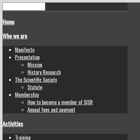
Home
Who we are
Manifesto
Presentation
Mission
History Research
The Scientific Society
Statute
Membership
How to become a member of SISR
Annual fees and payment
Activities
Training