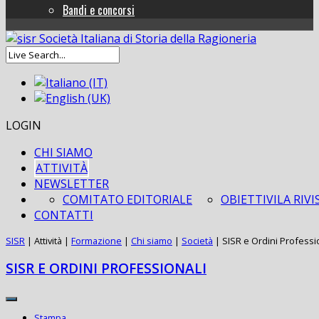
Bandi e concorsi
LOGIN
CHI SIAMO
ATTIVITÀ
NEWSLETTER
COMITATO EDITORIALE
OBIETTIVI
LA RIVI
CONTATTI
SISR
|
Attività
|
Formazione
|
Chi siamo
|
Società
|
SISR e Ordini Professi
SISR E ORDINI PROFESSIONALI
Stampa