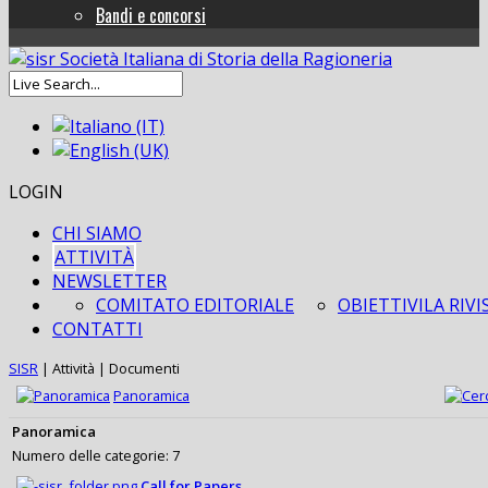
Bandi e concorsi
LOGIN
CHI SIAMO
ATTIVITÀ
NEWSLETTER
COMITATO EDITORIALE
OBIETTIVI
LA RIVI
CONTATTI
SISR
|
Attività
|
Documenti
Panoramica
Panoramica
Numero delle categorie: 7
Call for Papers