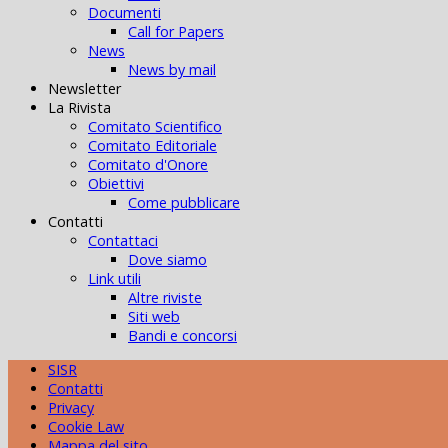
Documenti
Call for Papers
News
News by mail
Newsletter
La Rivista
Comitato Scientifico
Comitato Editoriale
Comitato d'Onore
Obiettivi
Come pubblicare
Contatti
Contattaci
Dove siamo
Link utili
Altre riviste
Siti web
Bandi e concorsi
SISR
Contatti
Privacy
Cookie Law
Mappa del sito