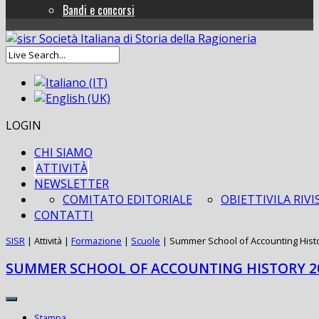
Bandi e concorsi
LOGIN
CHI SIAMO
ATTIVITÀ
NEWSLETTER
COMITATO EDITORIALE
OBIETTIVI
LA RIVI
CONTATTI
SISR
|
Attività
|
Formazione
|
Scuole
|
Summer School of Accounting Hist
SUMMER SCHOOL OF ACCOUNTING HISTORY 2
Stampa