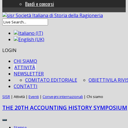
Bandi e concorsi
LOGIN
CHI SIAMO
ATTIVITÀ
NEWSLETTER
COMITATO EDITORIALE
OBIETTIVI
LA RIVI
CONTATTI
SISR
|
Attività
|
Eventi
|
Convegni internazionali
|
Chi siamo
THE 20TH ACCOUNTING HISTORY SYMPOSIUM
Stampa