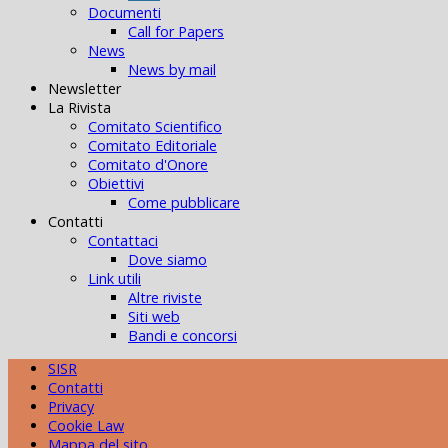
Documenti
Call for Papers
News
News by mail
Newsletter
La Rivista
Comitato Scientifico
Comitato Editoriale
Comitato d'Onore
Obiettivi
Come pubblicare
Contatti
Contattaci
Dove siamo
Link utili
Altre riviste
Siti web
Bandi e concorsi
SISR
Contatti
Privacy
Cookie Law
Mappa del sito