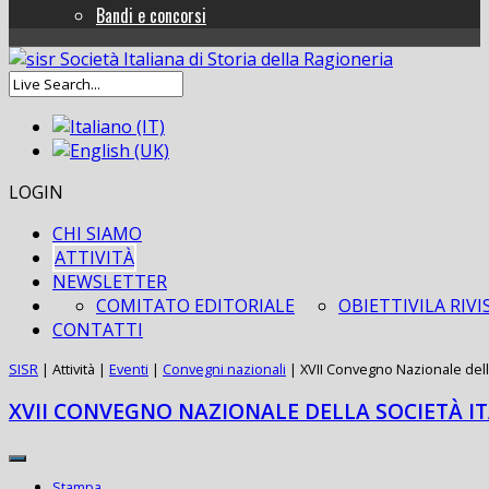
Bandi e concorsi
LOGIN
CHI SIAMO
ATTIVITÀ
NEWSLETTER
COMITATO EDITORIALE
OBIETTIVI
LA RIVI
CONTATTI
SISR
|
Attività
|
Eventi
|
Convegni nazionali
|
XVII Convegno Nazionale della
XVII CONVEGNO NAZIONALE DELLA SOCIETÀ IT
Stampa