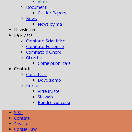
Altro
Documenti
Call for Papers
News
News by mail
Newsletter
La Rivista
Comitato Scientifico
Comitato Editoriale
Comitato d'Onore
Obiettivi
Come pubblicare
Contatti
Contattaci
Dove siamo
Link utili
Altre riviste
Siti web
Bandi e concorsi
SISR
Contatti
Privacy
Cookie Law