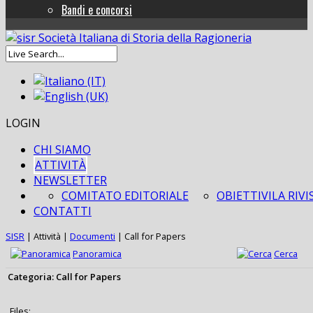
Bandi e concorsi
LOGIN
CHI SIAMO
ATTIVITÀ
NEWSLETTER
COMITATO EDITORIALE
OBIETTIVI
LA RIVI
CONTATTI
SISR
|
Attività
|
Documenti
|
Call for Papers
Panoramica
Cerca
Categoria: Call for Papers
Files: