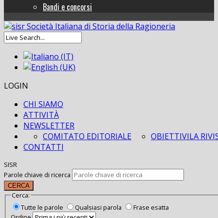
Bandi e concorsi
LOGIN
CHI SIAMO
ATTIVITÀ
NEWSLETTER
COMITATO EDITORIALE
OBIETTIVI
LA RIVI
CONTATTI
SISR
Parole chiave di ricerca
CERCA
Cerca:
Tutte le parole
Qualsiasi parola
Frase esatta
Ordine