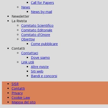
Call for Papers
News
News by mail
Newsletter
La Rivista
Comitato Scientifico
Comitato Editoriale
Comitato d'Onore
Obiettivi
Come pubblicare
Contatti
Contattaci
Dove siamo
Link utili
Altre riviste
Siti web
Bandi e concorsi
SISR
Contatti
Privacy
Cookie Law
Mappa del sito